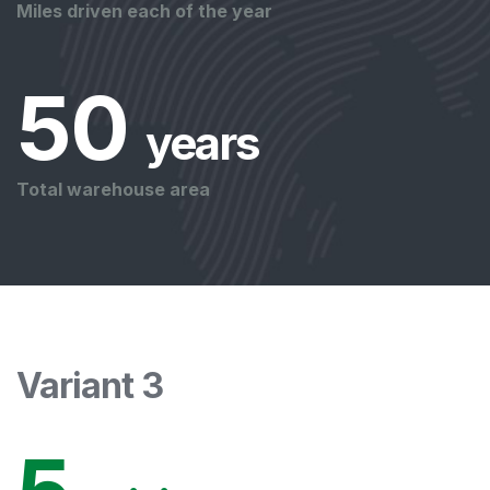
Miles driven each of the year
50
 years
Total warehouse area
Variant 3